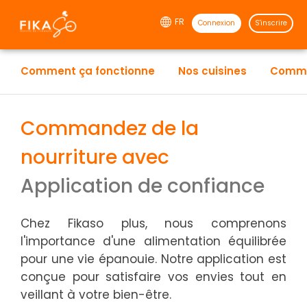
FR
Connexion
S'inscrire
Comment ça fonctionne
Nos cuisines
Comma
Commandez de la
×
Sélectionner une option
nourriture avec
Application de confiance
Taxi
Chez Fikaso plus, nous comprenons
Restaurants
l'importance d'une alimentation équilibrée
pour une vie épanouie. Notre application est
Livraison de colis
conçue pour satisfaire vos envies tout en
veillant à votre bien-être.